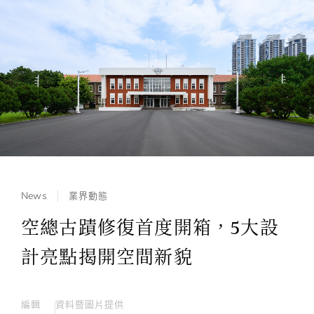
News
業界動態
空總古蹟修復首度開箱，5大設
計亮點揭開空間新貌
編輯
資料暨圖片提供