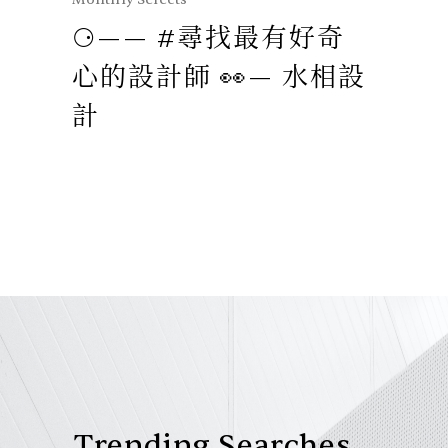
⚆—— #尋找最有好奇
#尋
心的設計師 👀— 水相設
師 
計
Trending Searches