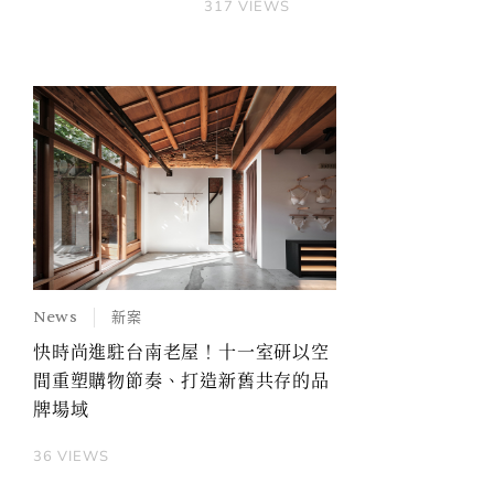
317
VIEWS
News
新案
快時尚進駐台南老屋！十一室研以空
間重塑購物節奏、打造新舊共存的品
牌場域
36
VIEWS