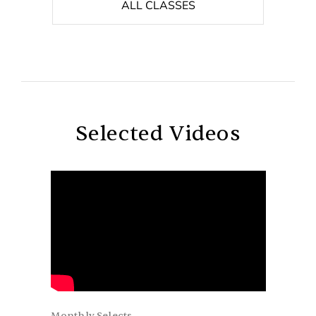
ALL CLASSES
Selected Videos
Monthly Selects
Monthly S