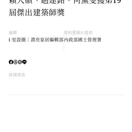
賴人碩、趙建銘、何黛雯獲第19
屆傑出建築師獎
編輯
資料暨圖片提供
i 室設圈│漂亮家居編輯部
內政部國土管理署
詳細資訊