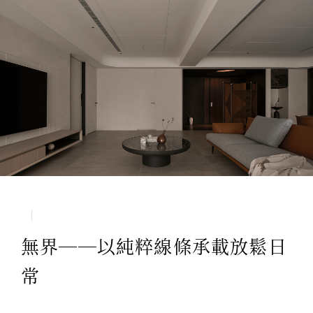
無界──以純粹線條承載放鬆日
常