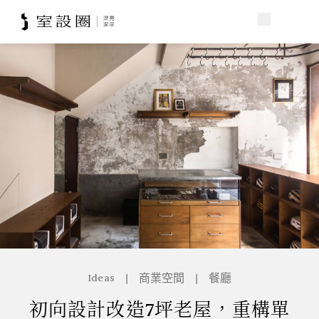
|
商業空間
|
餐廳
Ideas
初向設計改造7坪老屋，重構單