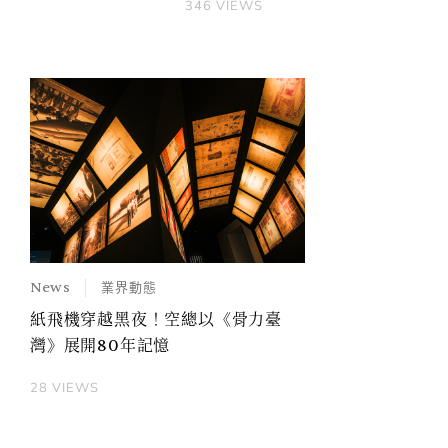
346
VIEWS
News
業界動態
紙飛機穿越黑夜！空總以《骨力臺
灣》展開80年記憶
28
VIEWS