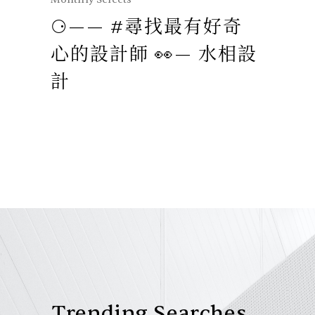
⚆—— #尋找最有好奇
#尋
心的設計師 👀— 水相設
師 
計
Trending Searches