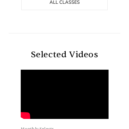
ALL CLASSES
Selected Videos
Monthly Selects
Monthly S