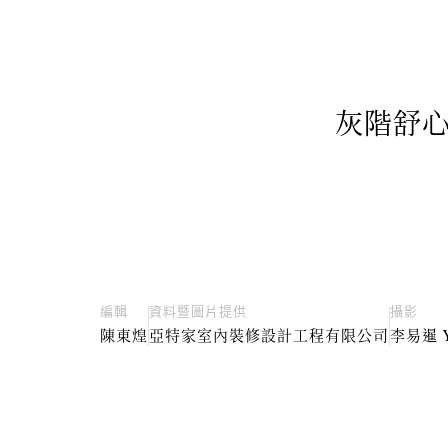
灰階舒心
編輯
資料暨圖片提供
攝影
陳東煌
亞特家室內裝修設計工程有限公司
李易暹 Yi