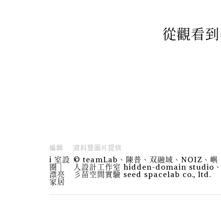
從觀看到
編輯
資料暨圖片提供
i 室設
© teamLab、陳普、双融域、NOIZ、嶼
圈│
人設計工作室 hidden-domain studio
漂亮
彡苗空間實驗 seed spacelab co., ltd.
家居