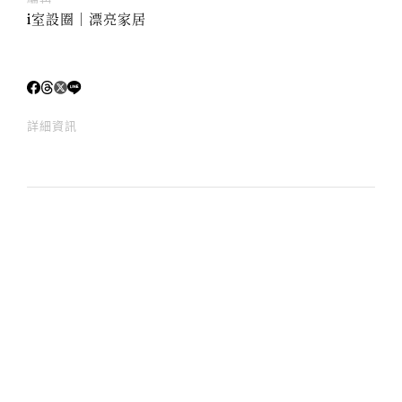
i室設圈│漂亮家居
詳細資訊